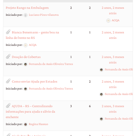
Projeto Rango na Embalagem
2
2
2 anos, 2 meses
atrás
Iniciado por:
Luciano Pires vilanova
ACQA
Bianca Benemann – gente boa na
1
1
2 anos, 2 meses
linha de frente no RS
atrás
Iniciado por:
ACQA
Doação de Cobertas
1
1
2 anos, 3 meses
atrás
Iniciado por:
Fernanda de Assis Oliveira Torres
Fernanda de Assis Olive
Como enviar Ajuda por Estados
1
2
2 anos, 3 meses
atrás
Iniciado por:
Fernanda de Assis Oliveira Torres
Fernanda de Assis Olive
AJUDA – RS – Centralizando
3
6
2 anos, 3 meses
informações para ajuda e alívio da
atrás
enchente
Fernanda de Assis Olive
Iniciado por:
Regina Hassuo