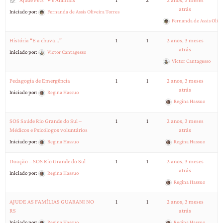
Ajude Pets 🐾 e Animais
1
2
2 anos, 3 meses
atrás
Iniciado por:
Fernanda de Assis Oliveira Torres
Fernanda de Assis Olive
História “E a chuva…”
1
1
2 anos, 3 meses
atrás
Iniciado por:
Victor Cantagesso
Victor Cantagesso
Pedagogia de Emergência
1
1
2 anos, 3 meses
atrás
Iniciado por:
Regina Hassuo
Regina Hassuo
SOS Saúde Rio Grande do Sul –
1
1
2 anos, 3 meses
Médicos e Psicólogos voluntários
atrás
Iniciado por:
Regina Hassuo
Regina Hassuo
Doação – SOS Rio Grande do Sul
1
1
2 anos, 3 meses
atrás
Iniciado por:
Regina Hassuo
Regina Hassuo
AJUDE AS FAMÍLIAS GUARANI NO
1
1
2 anos, 3 meses
RS
atrás
Iniciado por:
Regina Hassuo
Regina Hassuo