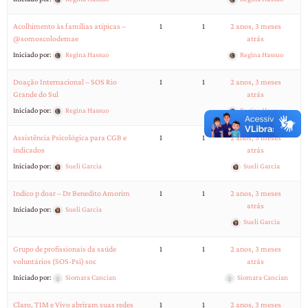
Acolhimento às famílias atípicas –
1
1
2 anos, 3 meses
@somoscolodemae
atrás
Iniciado por:
Regina Hassuo
Regina Hassuo
Doação Internacional – SOS Rio
1
1
2 anos, 3 meses
Grande do Sul
atrás
Iniciado por:
Regina Hassuo
Regina Hassuo
Assistência Psicológica para CGB e
1
1
2 anos, 3 meses
indicados
atrás
Iniciado por:
Sueli Garcia
Sueli Garcia
Indico p doar – Dr Benedito Amorim
1
1
2 anos, 3 meses
atrás
Iniciado por:
Sueli Garcia
Sueli Garcia
Grupo de profissionais da saúde
1
1
2 anos, 3 meses
voluntários (SOS-Psi) soc
atrás
Iniciado por:
Siomara Cancian
Siomara Cancian
Claro, TIM e Vivo abriram suas redes
1
1
2 anos, 3 meses