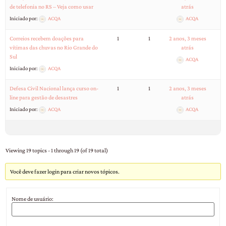
de telefonia no RS – Veja como usar
atrás
Iniciado por:
ACQA
ACQA
Correios recebem doações para
1
1
2 anos, 3 meses
vítimas das chuvas no Rio Grande do
atrás
Sul
ACQA
Iniciado por:
ACQA
Defesa Civil Nacional lança curso on-
1
1
2 anos, 3 meses
line para gestão de desastres
atrás
Iniciado por:
ACQA
ACQA
Viewing 19 topics - 1 through 19 (of 19 total)
Você deve fazer login para criar novos tópicos.
Nome de usuário: