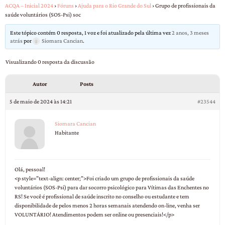
ACQA – Inicial 2024
›
Fóruns
›
Ajuda para o Rio Grande do Sul
›
Grupo de profissionais da
saúde voluntários (SOS-Psi) soc
Este tópico contém 0 resposta, 1 voz e foi atualizado pela última vez
2 anos, 3 meses
atrás
por
Siomara Cancian
.
Visualizando 0 resposta da discussão
Autor
Posts
5 de maio de 2024 às 14:21
#23544
Siomara Cancian
Habitante
Olá, pessoal!
<p style=”text-align: center;”>Foi criado um grupo de profissionais da saúde
voluntários (SOS-Psi) para dar socorro psicológico para Vítimas das Enchentes no
RS! Se você é profissional de saúde inscrito no conselho ou estudante e tem
disponibilidade de pelos menos 2 horas semanais atendendo on-line, venha ser
VOLUNTÁRIO! Atendimentos podem ser online ou presenciais!</p>