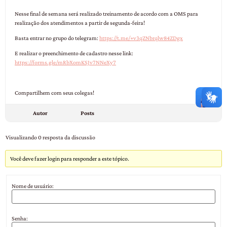
Nesse final de semana será realizado treinamento de acordo com a OMS para
realização dos atendimentos a partir de segunda-feira!
Basta entrar no grupo do telegram:
https://t.me/+v3qZNbrqlw84ZDgx
E realizar o preenchimento de cadastro nesse link:
https://forms.gle/mRbXomKSJv7NNeXy7
Compartilhem com seus colegas!
Autor
Posts
Visualizando 0 resposta da discussão
Você deve fazer login para responder a este tópico.
Nome de usuário:
Senha: