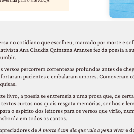
revertida para o site ACQA.
rsa no cotidiano que escolheu, marcado por morte e so
iativista Ana Claudia Quintana Arantes fez da poesia a s
umbir.
s versos percorrem correntezas profundas antes de chega
fortaram pacientes e embalaram amores. Comoveram cét
quisas.
te livro, a poesia se entremeia a uma prosa que, de cer
textos curtos nos quais resgata memórias, sonhos e le
para o espírito dos leitores para os versos que virão, nu
nsborda em todos os cantos.
apreciadores de
A morte é um dia que vale a pena viver
e do