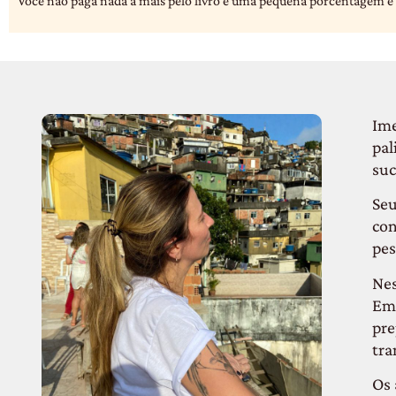
Você não paga nada a mais pelo livro e uma pequena porcentagem é 
Ime
pal
suc
Seu
con
pes
Nes
Em 
pre
tra
Os 