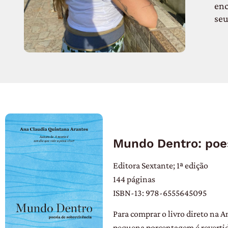
enc
seu
Mundo Dentro: poes
Editora Sextante; 1ª edição
144 páginas
ISBN-13:
978-6555645095
Para comprar o livro direto na 
pequena porcentagem é revertid