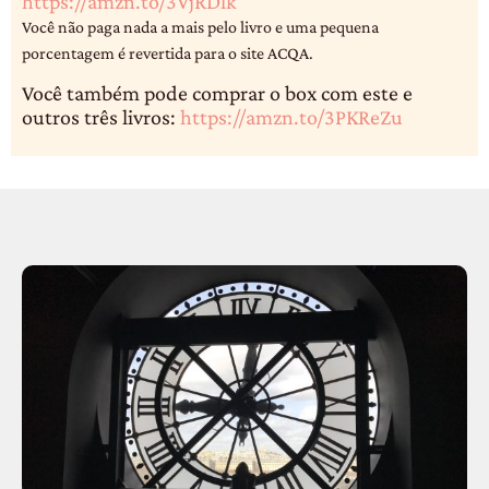
https://amzn.to/3VjRDlk
Você não paga nada a mais pelo livro e uma pequena
porcentagem é revertida para o site ACQA.
Você também pode comprar o box com este e
outros três livros:
https://amzn.to/3PKReZu