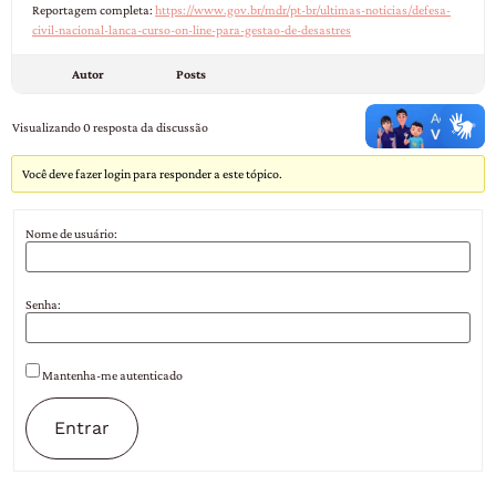
Reportagem completa:
https://www.gov.br/mdr/pt-br/ultimas-noticias/defesa-
civil-nacional-lanca-curso-on-line-para-gestao-de-desastres
Autor
Posts
Visualizando 0 resposta da discussão
Você deve fazer login para responder a este tópico.
Nome de usuário:
Senha:
Mantenha-me autenticado
Entrar