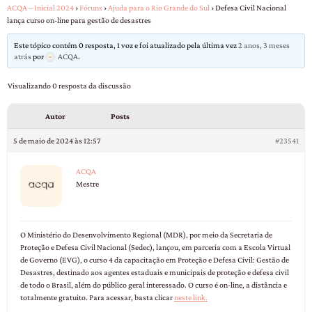
ACQA – Inicial 2024
›
Fóruns
›
Ajuda para o Rio Grande do Sul
›
Defesa Civil Nacional
lança curso on-line para gestão de desastres
Este tópico contém 0 resposta, 1 voz e foi atualizado pela última vez
2 anos, 3 meses
atrás
por
ACQA
.
Visualizando 0 resposta da discussão
Autor
Posts
5 de maio de 2024 às 12:57
#23541
ACQA
Mestre
O Ministério do Desenvolvimento Regional (MDR), por meio da Secretaria de
Proteção e Defesa Civil Nacional (Sedec), lançou, em parceria com a Escola Virtual
de Governo (EVG), o curso 4 da capacitação em Proteção e Defesa Civil: Gestão de
Desastres, destinado aos agentes estaduais e municipais de proteção e defesa civil
de todo o Brasil, além do público geral interessado. O curso é on-line, a distância e
totalmente gratuito. Para acessar, basta clicar
neste link.