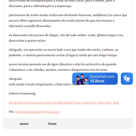
local e meio de transporte para a saída de suas casas, para o banho, para o
descanso, para a alimentação e a esperança.
precisamos de muito muito muito envolvimento humano, resiliência (as cenas que
nossos olhos registram diariamente são muito piores do que nos mostra a
televisão) e auxílio financeiro.
as demandas não param de chegar. são de toda ordem. e nós, @betavargas e eu,
duas mães e quatro mãos.
obrigada, aos que estão ao nosso lado e aos que ainda não estão, venham, se
puderem, o cenário permanecerá assim (trágico) ainda por um longo tempo.
nosso inverno promete ser de rigor climático e não há estimativa de quando
voltaremos a ter cidades, escolas, sorrisos e bergamotas nas árvores.
obrigada.
toda ajuda é muito importante. e hoje salva vidas.
Debora Saueressig
https://www.instagram.com/p/C6lrFatuird/?utm_source=ig_web_copy_link
Pix:
somoscolodemae@gmail.com
Autor
Posts