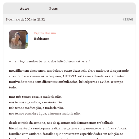
Autor
Posts
5 de maio de 2024 às 21:32
#23561
Regina Hassuo
Habitante
– mamãe, quando o barulho dos helicópteros vai parar?
meu filho tem cinco anos, um deles, o outro dezesseis. ele, o maior, está separando
suas roupas e alimentos. o pequeno, AUTISTA, está sem entender exatamente o
motivo de tantos sons diferentes: ambulâncias, helicópteros e aviões. o tempo
todo.
mas nós temos casa, a maioria não.
nós temos agasalhos, a maioria não.
nós temos medicação, a maioria não.
nós temos comida e água, a imensa maioria não.
desde o início da semana, nós do @somoscolodemae temos trabalhado
literalmente dia e noite para realizar resgates e abrigamento de famílias atípicas.
famílias com autistas. famílias que apresentam especificidades em relação ao