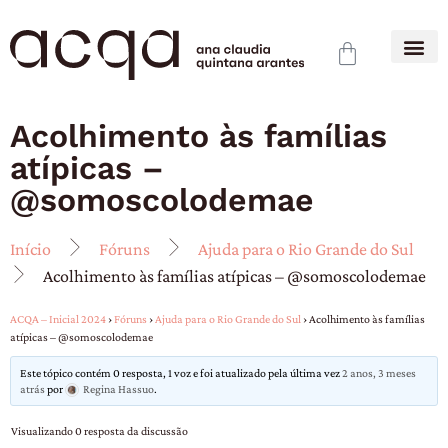
Acolhimento às famílias
atípicas –
@somoscolodemae
Início
Fóruns
Ajuda para o Rio Grande do Sul
Acolhimento às famílias atípicas – @somoscolodemae
ACQA – Inicial 2024
›
Fóruns
›
Ajuda para o Rio Grande do Sul
›
Acolhimento às famílias
atípicas – @somoscolodemae
Este tópico contém 0 resposta, 1 voz e foi atualizado pela última vez
2 anos, 3 meses
atrás
por
Regina Hassuo
.
Visualizando 0 resposta da discussão