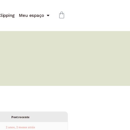
lipping
Meu espaço
Post recente
2 anos, 2 meses atrás