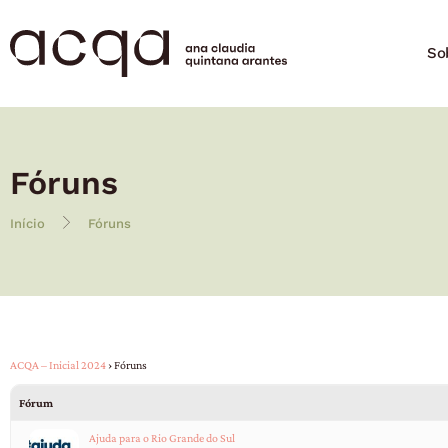
So
Fóruns
Início
Fóruns
ACQA – Inicial 2024
›
Fóruns
Fórum
Ajuda para o Rio Grande do Sul