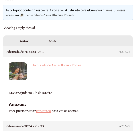
Este tópico contém 1 resposta, 1 voz e foi atualizado pela última vez
2 anos, 3 meses
atrás
por
Fernanda de Assis Oliveira Torres
.
Viewing 1 reply thread
Autor
Posts
9 de maio de 2024 às 12:05
#23627
Fernanda de Assis Oliveira Torres
Enviar Ajuda no Rio de Janeiro
Anexos:
Você precisar estar
conectado
para ver os anexos.
9 de maio de 2024 às 12:23
#23629