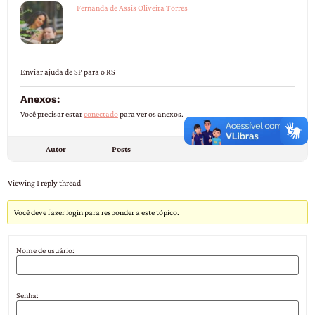
Fernanda de Assis Oliveira Torres
Enviar ajuda de SP para o RS
Anexos:
Você precisar estar
conectado
para ver os anexos.
Autor
Posts
Viewing 1 reply thread
Você deve fazer login para responder a este tópico.
Nome de usuário:
Senha: