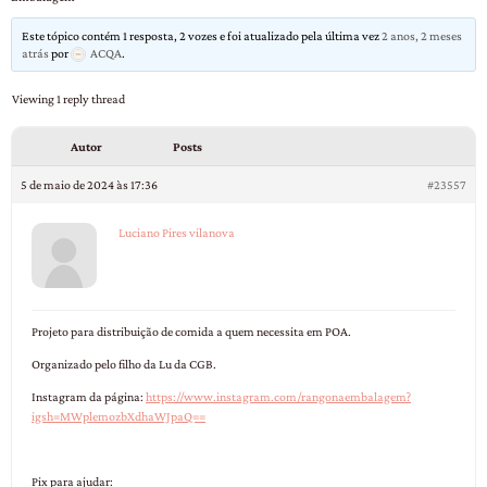
Este tópico contém 1 resposta, 2 vozes e foi atualizado pela última vez
2 anos, 2 meses
atrás
por
ACQA
.
Viewing 1 reply thread
Autor
Posts
5 de maio de 2024 às 17:36
#23557
Luciano Pires vilanova
Projeto para distribuição de comida a quem necessita em POA.
Organizado pelo filho da Lu da CGB.
Instagram da página:
https://www.instagram.com/rangonaembalagem?
igsh=MWplemozbXdhaWJpaQ==
Pix para ajudar: