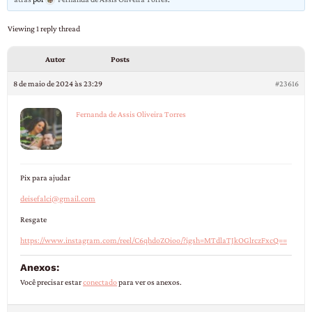
Viewing 1 reply thread
Autor
Posts
8 de maio de 2024 às 23:29
#23616
Fernanda de Assis Oliveira Torres
Pix para ajudar
deisefalci@gmail.com
Resgate
https://www.instagram.com/reel/C6qhdoZOioo/?igsh=MTdlaTJkOGlrczFxcQ==
Anexos:
Você precisar estar
conectado
para ver os anexos.