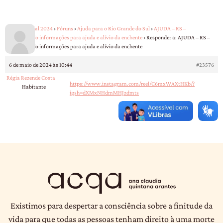
ACQA – Inicial 2024
›
Fóruns
›
Ajuda para o Rio Grande do Sul
›
AJUDA – RS –
Centralizando informações para ajuda e alívio da enchente
›
Responder a: AJUDA – RS –
Centralizando informações para ajuda e alívio da enchente
6 de maio de 2024 às 10:44
#23576
Régia Rezende Costa
https://www.instagram.com/reel/C6mxWAXtHKb/?
Habitante
igsh=dXMxNHdmMHJzdmts
Existimos para despertar a consciência sobre a finitude da
vida para que todas as pessoas tenham direito à uma morte