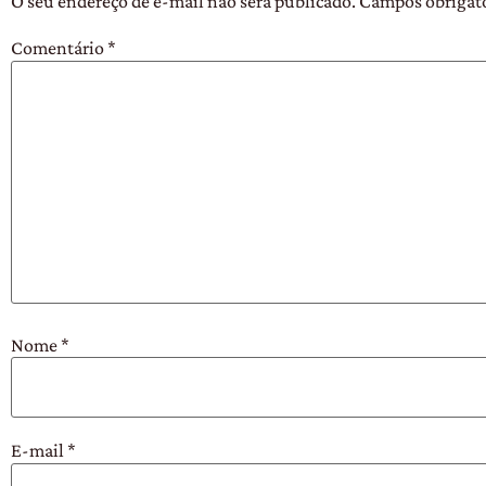
O seu endereço de e-mail não será publicado.
Campos obrigat
Comentário
*
Nome
*
E-mail
*