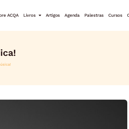
bre ACQA
Livros
Artigos
Agenda
Palestras
Cursos
C
ica!
úsica!