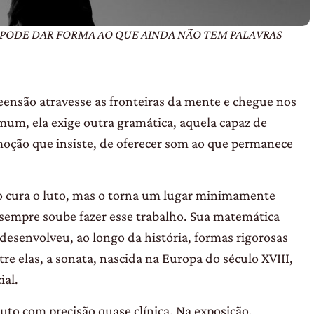
S PODE DAR FORMA AO QUE AINDA NÃO TEM PALAVRAS
ensão atravesse as fron
teiras da mente e chegue nos
mum, ela exige outra gramática, aquela
capaz de
oção que insiste, de
oferecer som ao que permanece
o cura o luto, mas o torna um
lugar minimamente
a sempre
soube fazer esse trabalho. Sua matemáti
ca
 desenvolveu, ao longo
da história, formas rigorosas
tre elas, a sonata, nascida na Europa do
século XVIII,
ial.
luto com precisão quase
clínica. Na exposição,