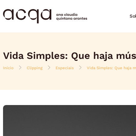
So
Vida Simples: Que haja mús
Início
Clipping
Especiais
Vida Simples: Que haja m