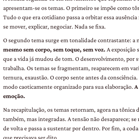
apresentam-se os
temas. O primeiro se impõe como tô
Tudo o que era cotidiano passa a or
bitar essa ausênci
se mover,
explicar, negociar. Nada se fixa.
O segundo tema surge em tonalidade
contrastante: a 
mesmo sem
corpo, sem toque, sem voz.
A exposição 
que a vida já mudou de tom. O desenvolvimento, por sua
trabalha. Os temas se fragmentam, reaparecem em vari
ternura, exaustão. O corpo sente antes da consciência
modo caoticamente organizado para sua elaboração.
A
emoção.
Na
recapitulação,
os
temas
retornam,
agora na tônica 
também,
mas integradas. A tensão não desaparece;
se
de volta e passa a susten
tar por dentro. Por fim, a cod
que precisava ser dito.