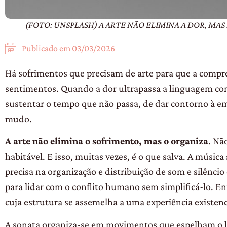
(FOTO: UNSPLASH) A ARTE NÃO ELIMINA A DOR, MA
Publicado em
03/03/2026
Há sofrimentos que precisam de arte
para que a compre
sentimen
tos. Quando a dor ultrapassa a linguagem
co
sustentar o tempo que não passa,
de dar contorno à em
mudo.
A arte não elimina o sofrimento, mas o
organiza
. Nã
habitável. E isso, mui
tas vezes, é o que salva. A músic
precisa na organização e distribuição
de som e silêncio
para lidar
com o conflito humano sem simplificá-lo.
En
cuja estrutura se assemelha
a uma experiência existenc
A sonata organiza-se em movimentos
que espelham o 