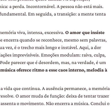
nica:
a perda. Incontornável. A pessoa não está
mais.
a fundamental. Em se
guida, a transição: a mente tenta
memória viva, intensa, ex
cessiva.
O amor que insiste
se encerra quando se reconhece, mesmo sem palavras,
 vez, é o trecho mais longo e instável. Aqui, a dor
ações imprevisíveis. Emoções modulam: raiva, culpa,
. Pode parecer que é desordem, mas, na verdade, é um
 música oferece ritmo a esse caos interno, melodia à
da vida que continua. A
ausência permanece, a memória
 resolve. O amor muda de função: deixa
de tentar trazer
a assenta o
movimento. Não encerra a música. Con
clui o