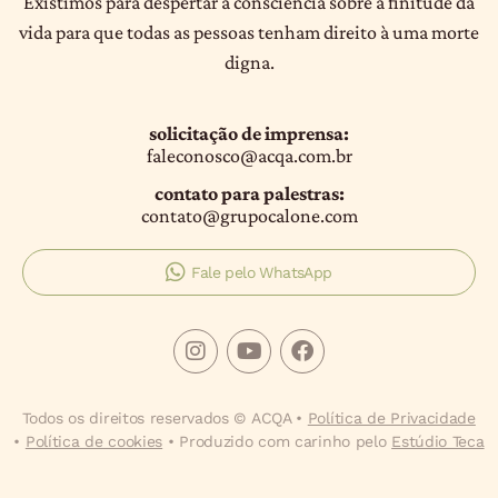
Existimos para despertar a consciência sobre a finitude da
vida para que todas as pessoas tenham direito à uma morte
digna.
solicitação de imprensa:
faleconosco@acqa.com.br
contato para palestras:
contato@grupocalone.com
Fale pelo WhatsApp
Todos os direitos reservados © ACQA •
Política de Privacidade
•
Política de cookies
• Produzido com carinho pelo
Estúdio Teca