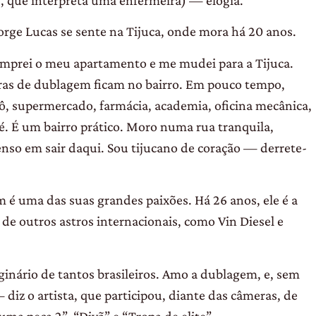
Jorge Lucas se sente na Tijuca, onde mora há 20 anos.
comprei o meu apartamento e me mudei para a Tijuca.
ras de dublagem ficam no bairro. Em pouco tempo,
rô, supermercado, farmácia, academia, oficina mecânica,
é. É um bairro prático. Moro numa rua tranquila,
nso em sair daqui. Sou tijucano de coração — derrete-
m é uma das suas grandes paixões. Há 26 anos, ele é a
 de outros astros internacionais, como Vin Diesel e
nário de tantos brasileiros. Amo a dublagem, e, sem
diz o artista, que participou, diante das câmeras, de
ma peça 2”, “Divã” e “Tropa de elite”.