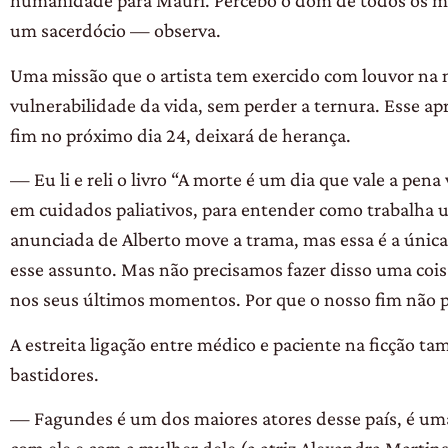
humanidade para Mauri. Percebo o dom de todos os méd
um sacerdócio — observa.
Uma missão que o artista tem exercido com louvor na n
vulnerabilidade da vida, sem perder a ternura. Esse a
fim no próximo dia 24, deixará de herança.
— Eu li e reli o livro “A morte é um dia que vale a pena
em cuidados paliativos, para entender como trabalha 
anunciada de Alberto move a trama, mas essa é a única c
esse assunto. Mas não precisamos fazer disso uma coisa 
nos seus últimos momentos. Por que o nosso fim não p
A estreita ligação entre médico e paciente na ficção
bastidores.
— Fagundes é um dos maiores atores desse país, é uma
com ele e com a mulher dele (a atriz Alexandra Martin