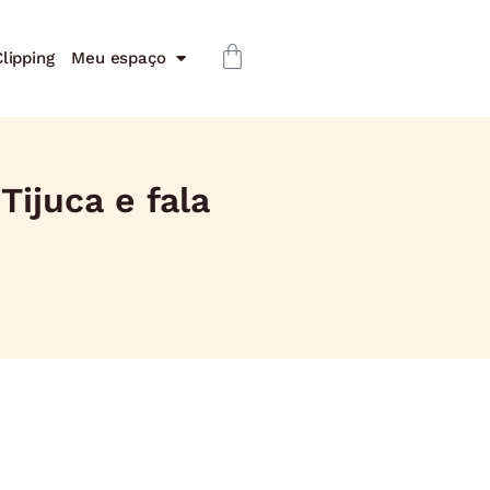
lipping
Meu espaço
Tijuca e fala