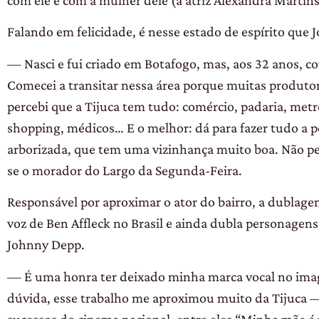
Falando em felicidade, é nesse estado de espírito que 
— Nasci e fui criado em Botafogo, mas, aos 32 anos, 
Comecei a transitar nessa área porque muitas produto
percebi que a Tijuca tem tudo: comércio, padaria, met
shopping, médicos… E o melhor: dá para fazer tudo a p
arborizada, que tem uma vizinhança muito boa. Não pe
se o morador do Largo da Segunda-Feira.
Responsável por aproximar o ator do bairro, a dublage
voz de Ben Affleck no Brasil e ainda dubla personagens
Johnny Depp.
— É uma honra ter deixado minha marca vocal no imagi
dúvida, esse trabalho me aproximou muito da Tijuca — 
sucessos do cinema nacional, entre eles “Minha mãe é u