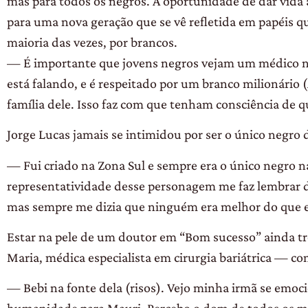
mas para todos os negros. A oportunidade de dar vida 
para uma nova geração que se vê refletida em papéis 
maioria das vezes, por brancos.
— É importante que jovens negros vejam um médico neg
está falando, e é respeitado por um branco milionário
família dele. Isso faz com que tenham consciência de 
Jorge Lucas jamais se intimidou por ser o único negro 
— Fui criado na Zona Sul e sempre era o único negro na
representatividade desse personagem me faz lembrar d
mas sempre me dizia que ninguém era melhor do que 
Estar na pele de um doutor em “Bom sucesso” ainda tr
Maria, médica especialista em cirurgia bariátrica — co
— Bebi na fonte dela (risos). Vejo minha irmã se emocio