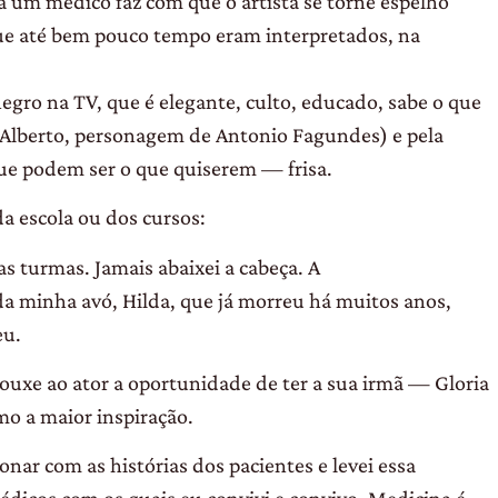
a um médico faz com que o artista se torne espelho
que até bem pouco tempo eram interpretados, na
ro na TV, que é elegante, culto, educado, sabe o que
 (Alberto, personagem de Antonio Fagundes) e pela
que podem ser o que quiserem — frisa.
da escola ou dos cursos:
s turmas. Jamais abaixei a cabeça. A
a minha avó, Hilda, que já morreu há muitos anos,
eu.
ouxe ao ator a oportunidade de ter a sua irmã — Gloria
mo a maior inspiração.
nar com as histórias dos pacientes e levei essa