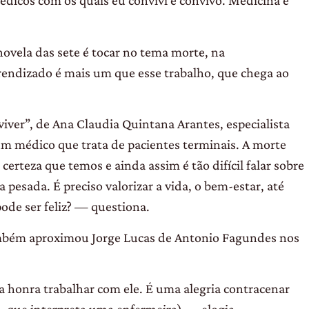
icos com os quais eu convivi e convivo. Medicina é
ovela das sete é tocar no tema morte, na
prendizado é mais um que esse trabalho, que chega ao
 viver”, de Ana Claudia Quintana Arantes, especialista
um médico que trata de pacientes terminais. A morte
erteza que temos e ainda assim é tão difícil falar sobre
pesada. É preciso valorizar a vida, o bem-estar, até
ode ser feliz? — questiona.
 também aproximou Jorge Lucas de Antonio Fagundes nos
 honra trabalhar com ele. É uma alegria contracenar
s, que interpreta uma enfermeira) — elogia.