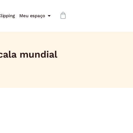
lipping
Meu espaço
cala mundial