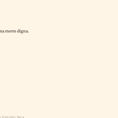
uma morte digna.
lo
Estúdio Teca