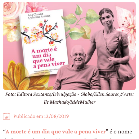
Foto: Editora Sextante/Divulgação - Globo/Ellen Soares // Arte:
Ile Machado/MdeMulher
Publicado em
12/08/2019
“
A morte é um dia que vale a pena viver
” é o nome