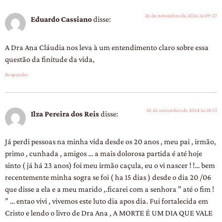
26 de novembro de 2024 às 09:27
Eduardo Cassiano
disse:
A Dra Ana Cláudia nos leva à um entendimento claro sobre essa
questão da finitude da vida,
Responder
26 de novembro de 2024 às 18:13
Ilza Pereira dos Reis
disse:
Já perdi pessoas na minha vida desde os 20 anos , meu pai , irmão,
primo , cunhada , amigos … a mais dolorosa partida é até hoje
sinto ( já há 23 anos) foi meu irmão caçula, eu o vi nascer ! !… bem
recentemente minha sogra se foi ( ha 15 dias ) desde o dia 20 /06
que disse a ela e a meu marido ,.ficarei com a senhora ” até o fim !
” … entao vivi , vivemos este luto dia apos dia. Fui fortalecida em
Cristo e lendo o livro de Dra Ana , A MORTE É UM DIA QUE VALE