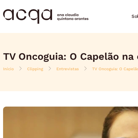
So
TV Oncoguia: O Capelão na 
Início
Clipping
Entrevistas
TV Oncoguia: O Capelão