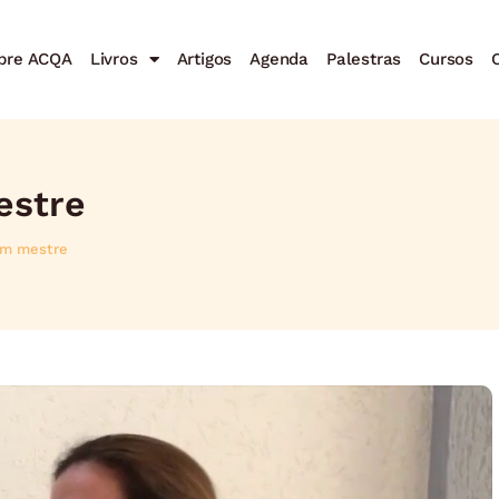
bre ACQA
Livros
Artigos
Agenda
Palestras
Cursos
C
estre
um mestre