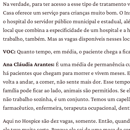
Na verdade, para ter acesso a esse tipo de tratamento 
Casa oferece um serviço para crianças muito bom. O Ins
o hospital do servidor público municipal e estadual, a
local que combina a especificidade de um hospital e a
trabalho, também. Mas as vagas disponíveis nesses loc
VOC:
Quanto tempo, em média, o paciente chega a fica
Ana Cláudia Arantes:
É uma média de
permanência cu
há pacientes que chegam para morrer e vivem meses. Eu
volta a andar, a comer, não sente mais dor. Esse tempo
família pode ficar ao lado, animais são permitidos. Se e
não trabalho sozinha, é um conjunto. Temos um capelão,
farmacêutico, enfermeira, terapeuta ocupacional, denti
Aqui no Hospice são dez vagas, somente. Então, quand
ele teve muita sorte. Porque ele sai de uma maca de co