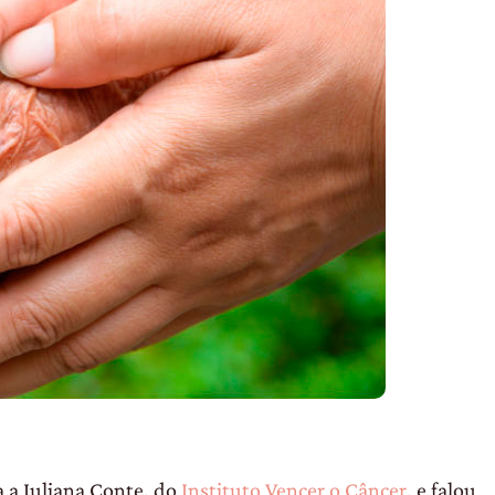
 a Juliana Conte, do
Instituto Vencer o Câncer
, e falou