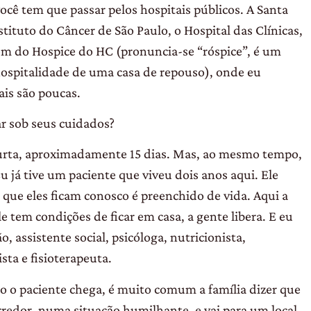
você tem que passar pelos hospitais públicos. A Santa
tituto do Câncer de São Paulo, o Hospital das Clínicas,
lém do Hospice do HC (pronuncia-se “róspice”, é um
 hospitalidade de uma casa de repouso), onde eu
ais são poucas.
r sob seus cuidados?
rta, aproximadamente 15 dias. Mas, ao mesmo tempo,
 já tive um paciente que viveu dois anos aqui. Ele
 que eles ficam conosco é preenchido de vida. Aqui a
le tem condições de ficar em casa, a gente libera. E eu
 assistente social, psicóloga, nutricionista,
sta e fisioterapeuta.
o o paciente chega, é muito comum a família dizer que
rredor, numa situação humilhante, e vai para um local