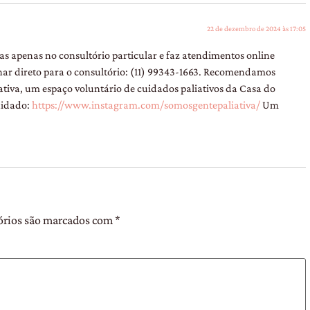
22 de dezembro de 2024 às 17:05
s apenas no consultório particular e faz atendimentos online
nar direto para o consultório: (11) 99343-1663. Recomendamos
tiva, um espaço voluntário de cuidados paliativos da Casa do
cuidado:
https://www.instagram.com/somosgentepaliativa/
Um
órios são marcados com
*