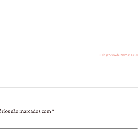
13 de janeiro de 2019 às 13:50
órios são marcados com
*