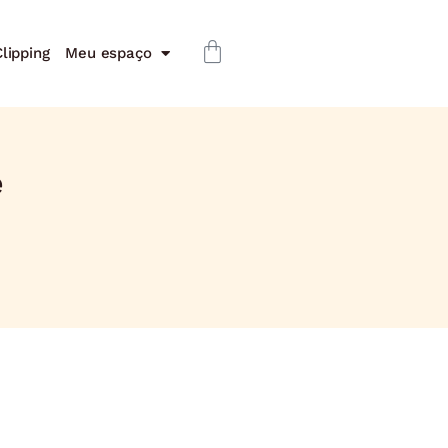
lipping
Meu espaço
e