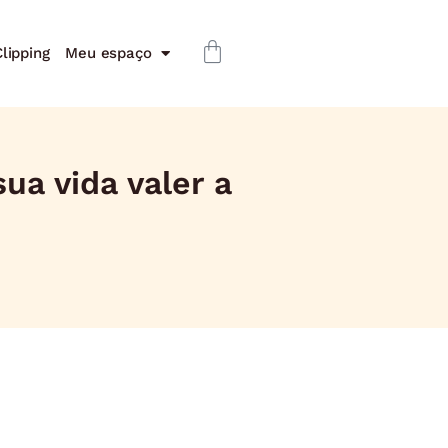
lipping
Meu espaço
ua vida valer a