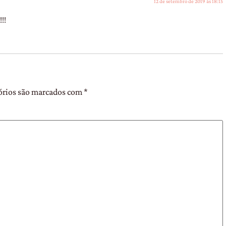
12 de setembro de 2019 às 18:15
!!
órios são marcados com
*