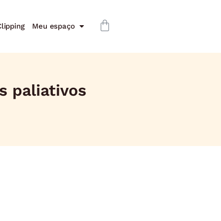
lipping
Meu espaço
 paliativos