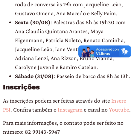
roda de conversa às 19h com Jacqueline Leão,
Gustavo Omena, Ana Macedo e Kelly Paim.
Sexta (30/08)
: Palestras das 8h às 19h30 com
Ana Claudia Quintana Arantes, Maya
Eigenmann, Patricia Noleto, Renato Caminha,
Jacqueline Leão, Iane Ventura, Kelly Paim,
Adriana Lenzi, Ana Rizzon, Bruno Vianna,
Carolyne Juvenil e Ramiro Catelan.
Sábado (31/08)
: Passeio de barco das 8h às 13h.
Inscrições
As inscrições podem ser feitas através do site
Insere
PSI
. Confira também o
Instagram
e canal no
Youtube
.
Para mais informações, o contato pode ser feito no
número: 82 99143-5947