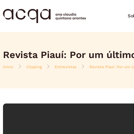
So
Revista Piauí: Por um últim
Início
Clipping
Entrevistas
Revista Piauí: Por um 