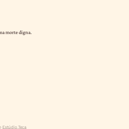
uma morte digna.
lo
Estúdio Teca