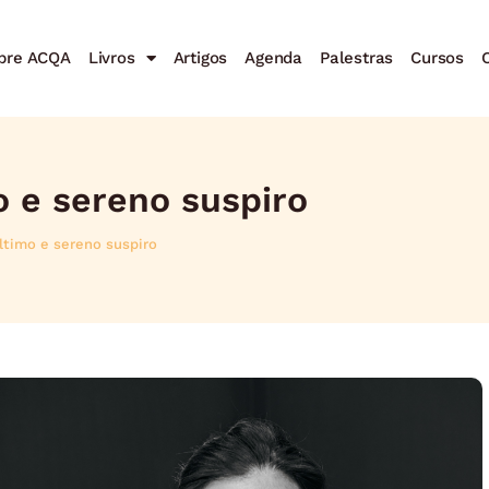
bre ACQA
Livros
Artigos
Agenda
Palestras
Cursos
C
o e sereno suspiro
último e sereno suspiro