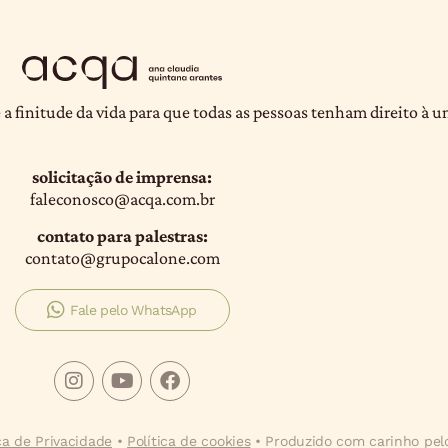
 a finitude da vida para que todas as pessoas tenham direito à 
solicitação de imprensa:
faleconosco@acqa.com.br
contato para palestras:
contato@grupocalone.com
Fale pelo WhatsApp
ica de Privacidade
•
Política de cookies
• Produzido com carinho pe