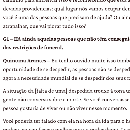
devidas providências: qual lugar nós vamos ocupar den
você é uma das pessoas que precisam de ajuda?
Ou aind
atrapalhar, que vai piorar tudo isso?
G1 – Há ainda aquelas pessoas que não têm conseguid
das restrições de funeral.
Quintana Arantes –
Eu tenho ouvido muito isso també
oportunidade de se despedir, as pessoas não se desped
agora a necessidade mundial de se despedir dos seus fa
A situação da [falta de uma] despedida trouxe à tona
gente não conversa sobre a morte
. Se você conversasse
pessoa gostaria de viver ou não viver nesse momento.
Você poderia ter falado com ela na hora da ida para o ho
puder e eu vou fazer o melhor que eu puder daqui. Le