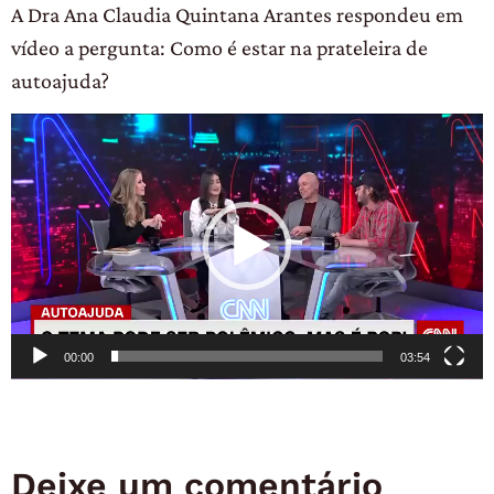
A Dra Ana Claudia Quintana Arantes respondeu em
vídeo a pergunta: Como é estar na prateleira de
autoajuda?
Tocador
de
vídeo
00:00
03:54
Deixe um comentário