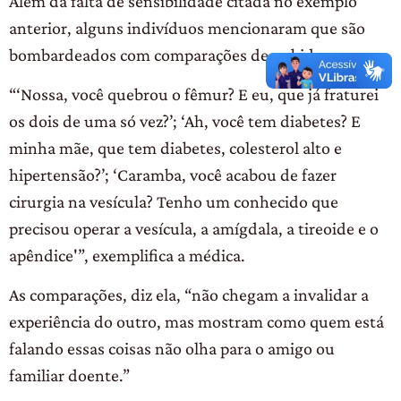
Além da falta de sensibilidade citada no exemplo
anterior, alguns indivíduos mencionaram que são
bombardeados com comparações descabidas.
“‘Nossa, você quebrou o fêmur? E eu, que já fraturei
os dois de uma só vez?’; ‘Ah, você tem diabetes? E
minha mãe, que tem diabetes, colesterol alto e
hipertensão?’; ‘Caramba, você acabou de fazer
cirurgia na vesícula? Tenho um conhecido que
precisou operar a vesícula, a amígdala, a tireoide e o
apêndice'”, exemplifica a médica.
As comparações, diz ela, “não chegam a invalidar a
experiência do outro, mas mostram como quem está
falando essas coisas não olha para o amigo ou
familiar doente.”