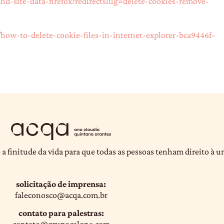
and-site-data-firefox?redirectslug=delete-cookies-remove-
/how-to-delete-cookie-files-in-internet-explorer-bca9446f-
 a finitude da vida para que todas as pessoas tenham direito à 
solicitação de imprensa:
faleconosco@acqa.com.br
contato para palestras:
contato@grupocalone.com