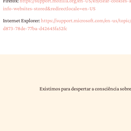
Firefox:
https://support.mozilla.org/en-US/kb/clear-cookies-
info-websites-stored&redirectlocale=en-US
Internet Explorer:
https://support.microsoft.com/en-us/topic
d873-78de-77ba-d42645fa52fc
Existimos para despertar a consciência sobre